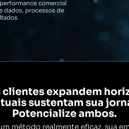
 performance comercial
e dados, processos de
ltados.
clientes expandem hori
atuais sustentam sua jorn
Potencialize ambos.
m método realmente eficaz, sua e