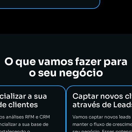
O que vamos fazer para
o seu negócio
ializar a sua
Captar novos cl
e clientes
através de
L
ead
mos análises RFM e CRM
Vamos captar novos leads
cializar a sua base de
manter o fluxo de crescim
fortalecendo o
seu negócio. Esses potenci