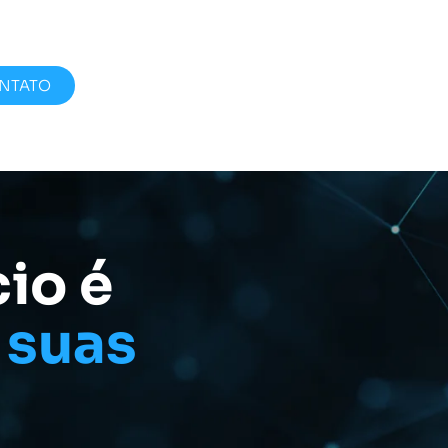
NTATO
io é
 suas