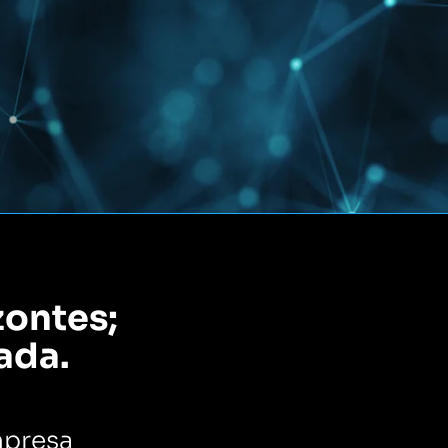
zontes;
ada.
mpresa