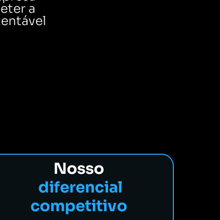
eter a
entável
Nosso
diferencial
competitivo